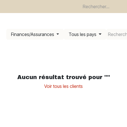
re
Devenir client
Termes et garanties
Trouvez un revendeu
Finances/Assurances
Tous les pays
Aucun résultat trouvé pour "
"
Voir tous les clients