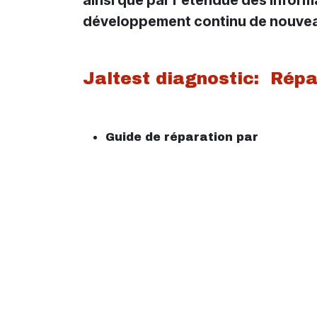
développement continu de nouveaux
Jaltest diagnostic: Répa
Guide de réparation par
code défaut
Données techniques du
système
Schémas
Données techniques du
véhicule
Données de
maintenance du
véhicule
D
Guide de réparation par