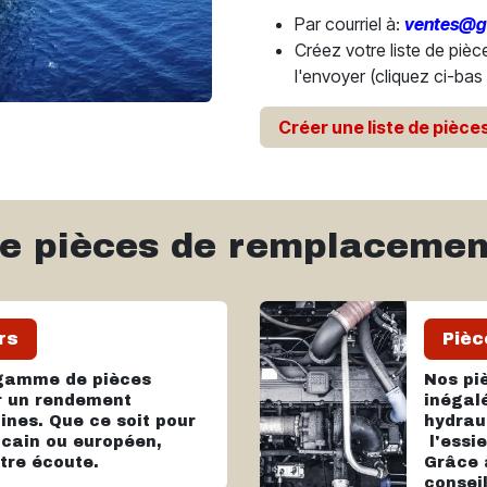
Par courriel à:
ventes@g
Créez votre liste de pièc
l'envoyer (cliquez ci-bas 
Créer une liste de pièce
 de pièces de remplacemen
rs
Pièc
 gamme de pièces
Nos piè
r un rendement
inégal
nes. Que ce soit pour
hydraul
cain ou européen,
l'essie
otre écoute.
Grâce 
consei