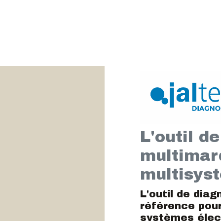
L'outil d
multimar
multisys
L'outil de diag
référence pour
systèmes élec