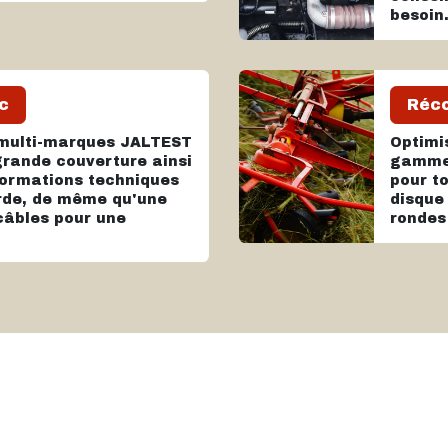
besoin
c
Réco
c multi-marques JALTEST
Optimi
rande couverture ainsi
gamme 
formations techniques
pour t
arde, de même qu'une
disque
âbles pour une
rondes