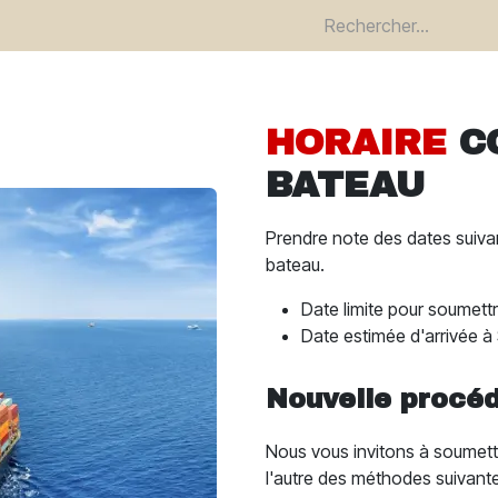
re
Devenir client
Termes et garanties
Trouvez un revendeu
HORAIRE
C
BATEAU
Prendre note des dates suiv
bateau.
Date limite pour soumet
Date estimée d'arrivée à
Nouvelle procé
Nous vous invitons à soumet
l'autre des méthodes suivant