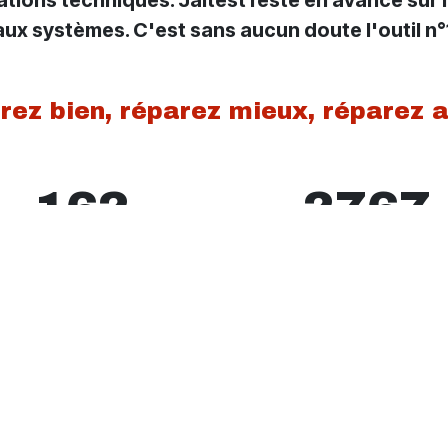
 systèmes. C'est sans aucun doute l'outil n°1
rez bien, réparez mieux, réparez a
162
2767
Marques
Modèles
evenir un technicien
Jaltest