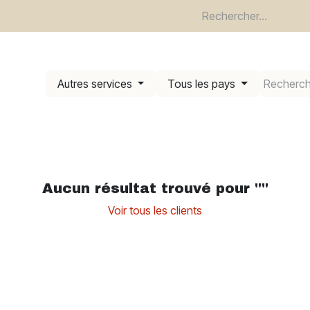
re
Devenir client
Termes et garanties
Trouvez un revendeu
Autres services
Tous les pays
Aucun résultat trouvé pour "
"
Voir tous les clients