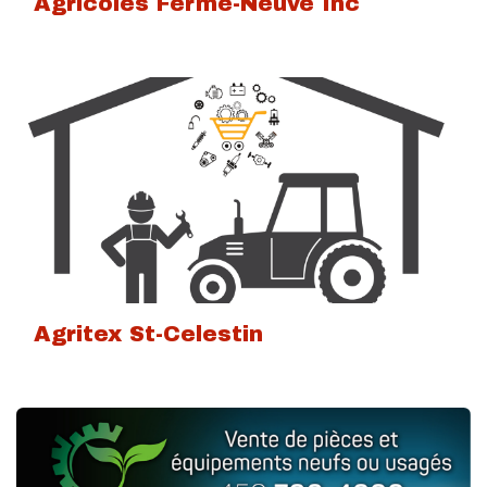
Agricoles Ferme-Neuve Inc
Agritex St-Celestin